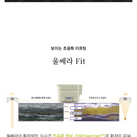
보이는 초음파 리프팅
울쎄라 Fit
울쎄라의 특허받은 실시간
초음파 영상 기술(DeepSee™)
로 환자의 피부