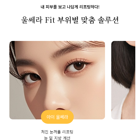
내 피부를 보고 나답게 리프팅하다!
울쎄라 Fit
부위별 맞춤 솔루션
아이 울쎄라
처진 눈꺼풀 리프팅
눈 밑 지방 개선