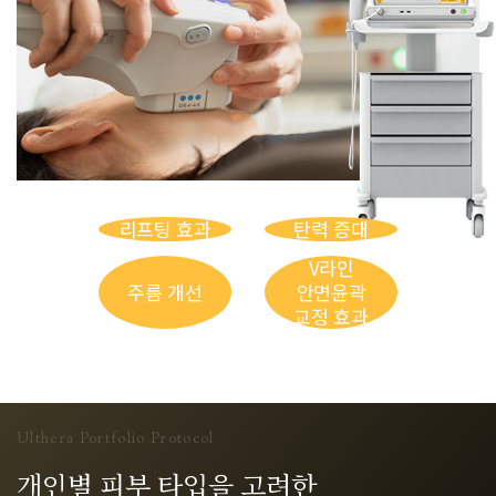
리프팅 효과
탄력 증대
V라인
주름 개선
안면윤곽
교정 효과
Ulthera Portfolio Protocol
개인별 피부 타입을 고려한