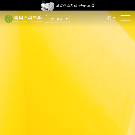
고압산소치료 신규 도입
전 지점 피부과 전문의 진료
KR
압구정점
울쎄라피 프라임 신규 도입
콜라겐 리모델링
콜라겐 Fit
써마지 Fit
울쎄라 Fit
눈가 실리프팅
팔자주름
이중턱 엘싸
목주름