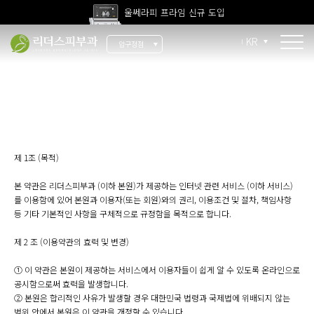
울쎄라피 프라임 신규 도입
고압산소치료 신규 도입
KR
압구정점
전 지점 피부과 전문의 진료
콜라겐 리모델링
울쎄라피 프라임 신규 도입
콜라겐 Fit
써마지 Fit
제 1조 (목적)
울쎄라 Fit
본 약관은 리더스피부과 (이하 본원)가 제공하는 인터넷 관련 서비스 (이하 서비스)
눈가 실리프팅
를 이용함에 있어 본원과 이용자(또는 회원)와의 권리, 이용조건 및 절차, 책임사항
등 기타 기본적인 사항을 구체적으로 규정함을 목적으로 합니다.
팔자주름
제 2 조 (이용약관의 효력 및 변경)
이중턱 엘싸
① 이 약관은 본원이 제공하는 서비스에서 이용자들이 쉽게 알 수 있도록 온라인으로
목주름
공시함으로써 효력을 발생합니다.
② 본원은 합리적인 사유가 발생할 경우 대한민국 법령과 국제법에 위배되지 않는
범위 안에서 본원은 이 약관을 개정할 수 있습니다.